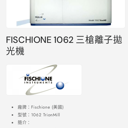
在
互
FISCHIONE 1062 三槍離子拋
動
視
光機
窗
中
開
啟
多
媒
體
檔
案
1
廠牌：Fischione (美國)
型號：1062 TrionMill
簡介：