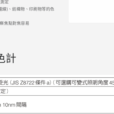
面測定
、電線)、紡織物、印刷物等的色
察焦點對焦容易
在
互
動
視
窗
中
色計
開
啟
多
媒
體
檔
案
1